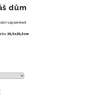
áš dům
ování vzpomínek
ebo
20,5x20,5cm
č