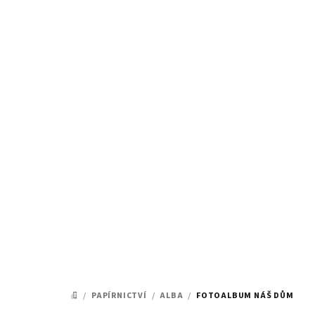
Přejít
na
obsah
/
PAPÍRNICTVÍ
/
ALBA
/
FOTOALBUM NÁŠ DŮM
DOMŮ