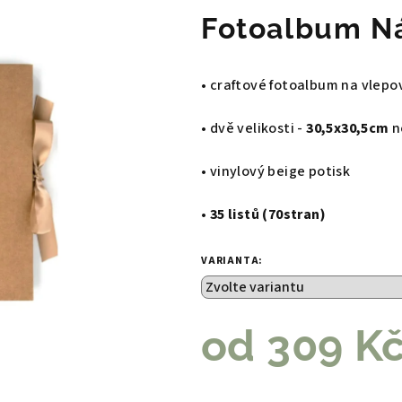
Fotoalbum N
• craftové fotoalbum na vlep
• dvě velikosti -
30,5x30,5cm
n
• vinylový beige potisk
• 35 listů (70stran)
VARIANTA:
od
309 K
Měrná