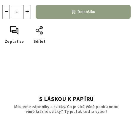
−
+
Do košíku
Zeptat se
Sdílet
S LÁSKOU K PAPÍRU
Milujeme zápisníky a svíčky. Co je víc? Vůně papíru nebo
vůně krásné svíčky? Tý jo, tak teď si vyber!