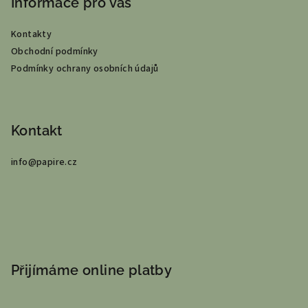
p
Informace pro vás
a
Kontakty
t
Obchodní podmínky
í
Podmínky ochrany osobních údajů
Kontakt
info
@
papire.cz
Přijímáme online platby