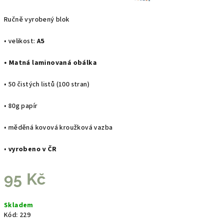
Ručně vyrobený blok
• velikost:
A5
• Matná laminovaná obálka
• 50 čistých listů (100 stran)
• 80g papír
• měděná kovová kroužková vazba
•
vyrobeno v ČR
95 Kč
Měrná
Skladem
cena:
Kód:
229