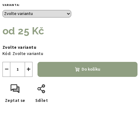
VARIANTA:
od
25 Kč
Měrná
Zvolte variantu
cena:
Kód:
Zvolte variantu
−
+
Do košíku
Zeptat se
Sdílet