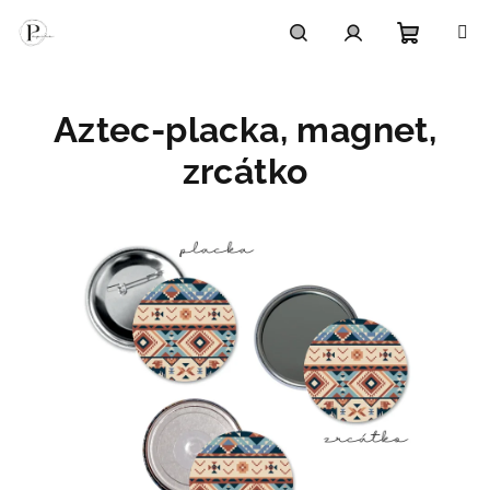
Přejít
na
obsah
Nákupní
Hledat
Přihlášení
Aztec-placka, magnet,
košík
zrcátko