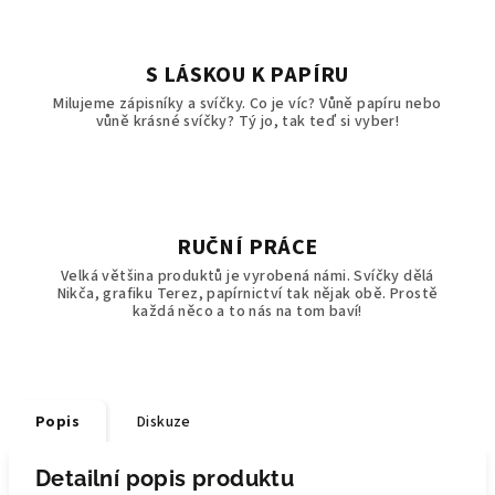
S LÁSKOU K PAPÍRU
Milujeme zápisníky a svíčky. Co je víc? Vůně papíru nebo
vůně krásné svíčky? Tý jo, tak teď si vyber!
RUČNÍ PRÁCE
Velká většina produktů je vyrobená námi. Svíčky dělá
Nikča, grafiku Terez, papírnictví tak nějak obě. Prostě
každá něco a to nás na tom baví!
Popis
Diskuze
Detailní popis produktu