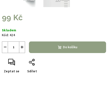
99 Kč
Měrná
Skladem
cena:
Kód:
424
−
+
Do košíku
Zeptat se
Sdílet