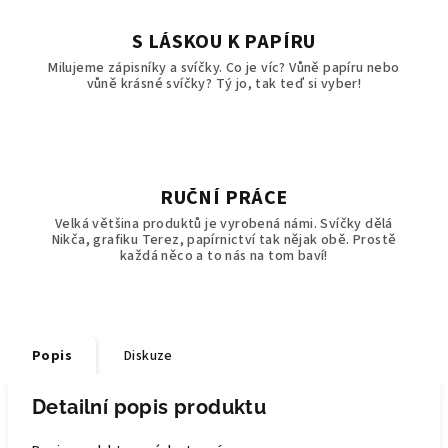
S LÁSKOU K PAPÍRU
Milujeme zápisníky a svíčky. Co je víc? Vůně papíru nebo
vůně krásné svíčky? Tý jo, tak teď si vyber!
RUČNÍ PRÁCE
Velká většina produktů je vyrobená námi. Svíčky dělá
Nikča, grafiku Terez, papírnictví tak nějak obě. Prostě
každá něco a to nás na tom baví!
Popis
Diskuze
Detailní popis produktu