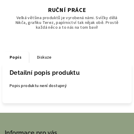
RUČNÍ PRÁCE
Velká většina produktů je vyrobená námi. Svíčky dělá
Nikča, grafiku Terez, papírnictví tak nějak obě. Prostě
každá něco a to nás na tom baví!
Popis
Diskuze
Detailní popis produktu
Popis produktu není dostupný
Z
á
p
Informace pro vás