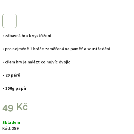
• zábavná hra k vystřižení
• pro nejméně 2 hráče zaměřená na paměť a soustředění
• cílem hry je nalézt co nejvíc dvojic
• 20 párů
• 300g papír
49 Kč
Měrná
Skladem
cena:
Kód:
259