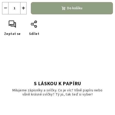
−
+
Do košíku
Zeptat se
Sdílet
S LÁSKOU K PAPÍRU
Milujeme zápisníky a svíčky. Co je víc? Vůně papíru nebo
vůně krásné svíčky? Tý jo, tak teď si vyber!