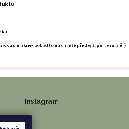
duktu
isku
rošičku smrskne-
pokud tomu chcete předejít, perte ručně :)
Instagram
Souhlasím