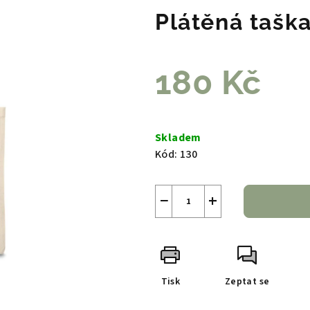
Plátěná tašk
180 Kč
Měrná
cena:
Skladem
Kód:
130
−
+
Tisk
Zeptat se