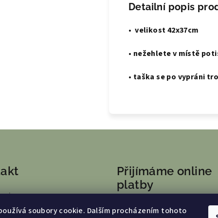
Detailní popis pro
• velikost 42x37cm
• nežehlete v místě pot
• taška se po vypráni t
akt
Přijímáme online
platby
apire.cz
používá soubory cookie. Dalším procházením tohoto