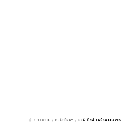
Přejít
na
obsah
/
TEXTIL
/
PLÁTĚNKY
/
PLÁTĚNÁ TAŠKA LEAVES
DOMŮ