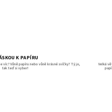
LÁSKOU K PAPÍRU
 je víc? Vůně papíru nebo vůně krásné svíčky? Tý jo,
Velká vě
tak teď si vyber!
papí