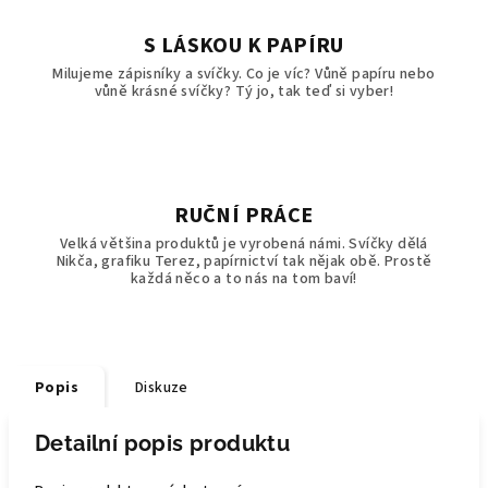
S LÁSKOU K PAPÍRU
Milujeme zápisníky a svíčky. Co je víc? Vůně papíru nebo
vůně krásné svíčky? Tý jo, tak teď si vyber!
RUČNÍ PRÁCE
Velká většina produktů je vyrobená námi. Svíčky dělá
Nikča, grafiku Terez, papírnictví tak nějak obě. Prostě
každá něco a to nás na tom baví!
Popis
Diskuze
Detailní popis produktu