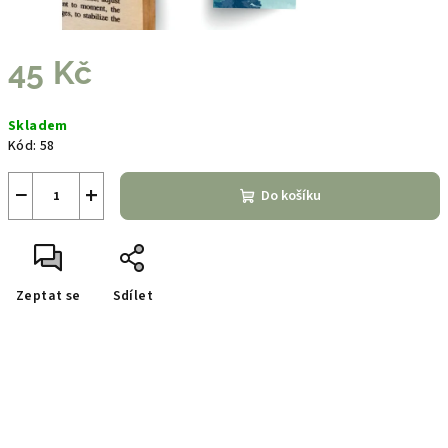
45 Kč
Měrná
Skladem
cena:
Kód:
58
−
+
Do košíku
Zeptat se
Sdílet